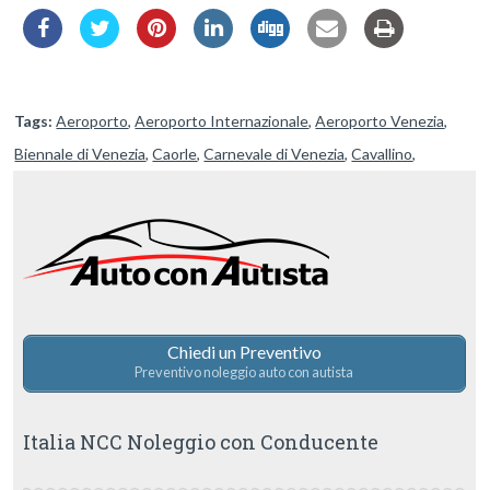
Tags:
Aeroporto
,
Aeroporto Internazionale
,
Aeroporto Venezia
,
Biennale di Venezia
,
Caorle
,
Carnevale di Venezia
,
Cavallino
,
Designer Outlet McArthurGlen
,
Eraclea
,
Festival del Cinema
,
Jesolo
,
Lido di Venezia
,
Lignano Sabbiadoro
,
Marghera
,
Mestre
,
Outlet Noventa di Piave
,
Porto
,
Porto Venezia
,
Riviera del Brenta
,
Stazione
,
Stazione Venezia Mestre
,
Stazione Venezia Santa Lucia
,
Venezia
,
Ville del Brenta
Chiedi un Preventivo
Preventivo noleggio auto con autista
Italia NCC Noleggio con Conducente