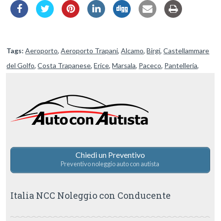
Tags:
Aeroporto
,
Aeroporto Trapani
,
Alcamo
,
Birgi
,
Castellammare
del Golfo
,
Costa Trapanese
,
Erice
,
Marsala
,
Paceco
,
Pantelleria
,
Partanna
,
Porto
,
Porto Trapani
,
Saline di Trapani
,
San Vito Lo Capo
,
Scopello
,
Segesta
,
Selinute
,
Stazione Trapani
,
Trapani
Chiedi un Preventivo
Preventivo noleggio auto con autista
Italia NCC Noleggio con Conducente