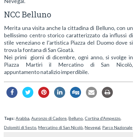
Nevegal.
NCC Belluno
Merita una visita anche la cittadina di Belluno, con un
bellissimo centro storico caratterizzato da influssi di
stile veneziano e l’artistica Piazza del Duomo dove si
trova la fontana di San Gioatà.
Nei primi giorni di dicembre, ogni anno, si svolge in
Piazza Martiri il Mercatino di San Nicolò,
appuntamento natalizio imperdibile.
Tags:
Arabba
,
Auronzo di Cadore
,
Belluno
,
Cortina d'Ampezzo
,
Dolomiti di Sesto
,
Mercatino di San Nicolò
,
Nevegal
,
Parco Nazionale
delle Dolomiti Bellunesi
,
Passo Campolongo
,
Passo Gardena
,
Passo