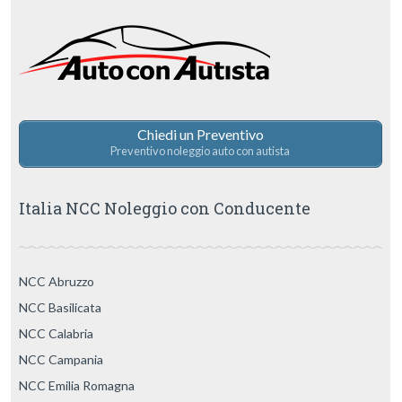
Pordoi
,
Passo Sella
,
Pieve di Cadore
,
Pocol
,
Sellaronda
,
Selva di
Cadore
,
Stazione
,
Stazione Belluno
,
Tre Cime di Lavaredo
,
Trentino
,
Val Badia
,
Val di Fassa
,
Val Gardena
,
Valle di Cadore
,
Valle di
Livinallongo
Chiedi un Preventivo
Preventivo noleggio auto con autista
Italia NCC Noleggio con Conducente
NCC Abruzzo
NCC Basilicata
NCC Calabria
NCC Campania
NCC Emilia Romagna